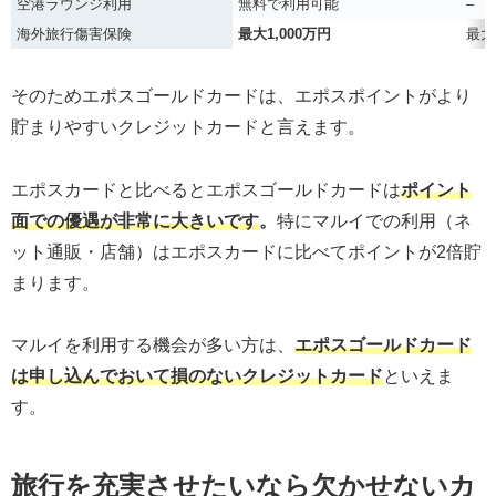
空港ラウンジ利用
無料で利用可能
–
海外旅行傷害保険
最大1,000万円
最大
そのためエポスゴールドカードは、エポスポイントがより
貯まりやすいクレジットカードと言えます。
エポスカードと比べるとエポスゴールドカードは
ポイント
面での優遇が非常に大きいです
。
特にマルイでの利用（ネ
ット通販・店舗）はエポスカードに比べてポイントが2倍貯
まります。
マルイを利用する機会が多い方は、
エポスゴールドカード
は申し込んでおいて損のないクレジットカード
といえま
す。
旅行を充実させたいなら欠かせないカ