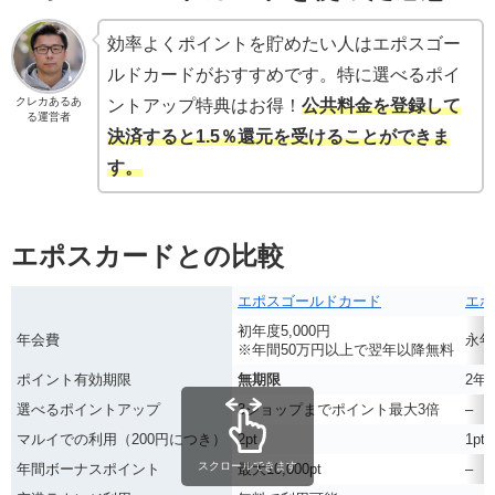
効率よくポイントを貯めたい人はエポスゴー
ルドカードがおすすめです。特に選べるポイ
クレカあるあ
ントアップ特典はお得！
公共料金を登録して
る運営者
決済すると1.5％還元を受けることができ
ま
す。
エポスカードとの比較
エポスゴールドカード
エポ
初年度5,000円
年会費
永年
※年間50万円以上で翌年以降無料
ポイント有効期限
無期限
2年
選べるポイントアップ
3ショップまでポイント最大3倍
–
マルイでの利用（200円につき）
2pt
1pt
スクロールできます
年間ボーナスポイント
最大10,000pt
–