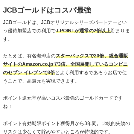
JCBゴールドはコスパ最強
JCBゴールドは、JCBオリジナルシリーズパートナーとい
う優待加盟店での利用で
J-POINTが通常の2倍以上
貯まりま
す。
たとえば、有名珈琲店の
スターバックスで20倍、
総合通販
サイトのAmazon.co.jpで3倍、
全国展開しているコンビニ
のセブン-イレブンで3倍
とよく利用するであろうお店で使
うことで、高還元を実現できます。
ポイント還元率が高いコスパ最強のゴールドカードです
ね！
ポイント有効期限ポイント獲得月から3年間。比較的失効の
リスクは少なくて貯めやすいところが特徴的です。