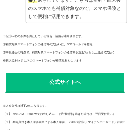
帯）
※
されています。こちらは契約・購入後
のスマホでも補償対象なので、スマホ保険と
して便利に活用できます。
下記①～②の条件を満たしている場合、補償が適用されます。
①補償対象スマートフォンの通信料の支払いに、JCBゴールドを指定
②事故発生の時点で、補償対象スマートフォンの通信料を直近3ヵ月以上連続で支払う
※購入後24ヵ月以内のスマートフォンが補償対象となります
公式サイトへ
※入会条件は以下2点になります。
【１】 9:00AM～8:00PMでお申し込み。（受付時間を過ぎた場合は、翌日受付扱い）
【２】 顔写真付き本人確認書類による本人確認。（運転免許証／マイナンバーカード／在留カ