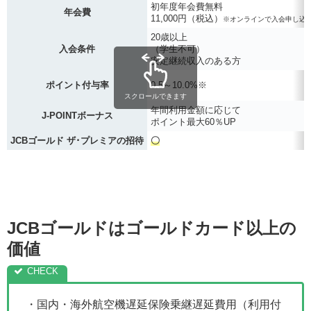
初年度年会費無料
年会費
11,000円（税込）
※オンラインで入会申し込
20歳以上
入会条件
（学生不可）
安定継続収入のある方
ポイント付与率
0.5～10.0%※
スクロールできます
年間利用金額に応じて
J-POINTボーナス
ポイント最大60％UP
JCBゴールド ザ･プレミアの招待
〇
JCBゴールドはゴールドカード以上の
価値
・国内・海外航空機遅延保険乗継遅延費用（利用付