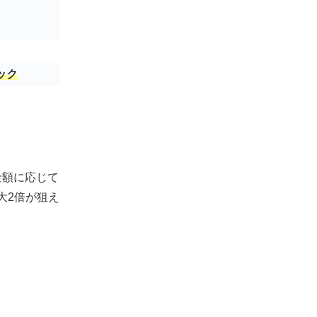
ック
金額に応じて
大2倍が狙え