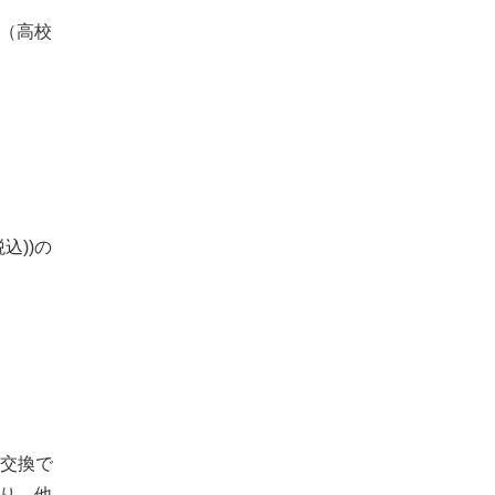
（高校
込))の
に交換で
り、他