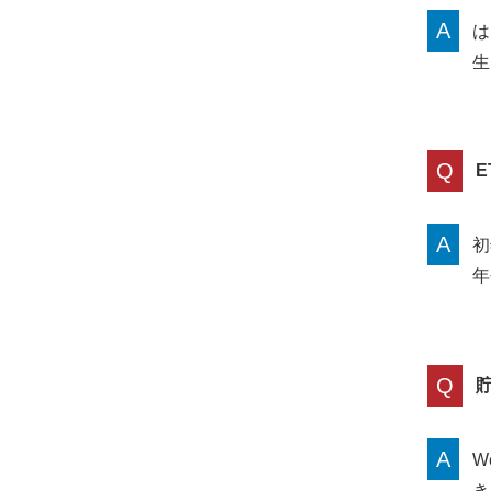
A
は
生
Q
A
初
年
Q
A
W
き