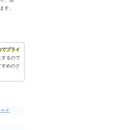
ます。
のでプライ
止するので
すすめのク
カード