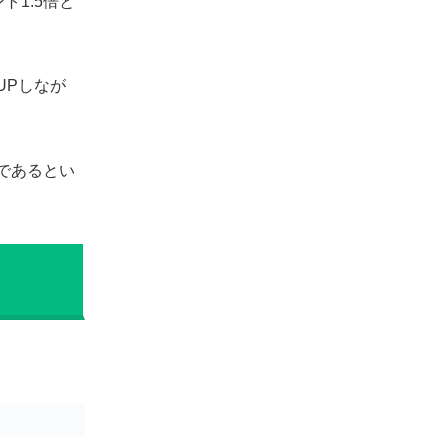
ト1.5倍と
UPしなが
であるとい