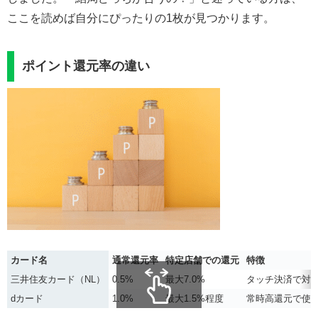
ここを読めば自分にぴったりの1枚が見つかります。
ポイント還元率の違い
カード名
通常還元率
特定店舗での還元
特徴
三井住友カード（NL）
0.5%
最大7.0%
タッチ決済で対
dカード
1.0%
最大1.5%程度
常時高還元で使
スクロールできます