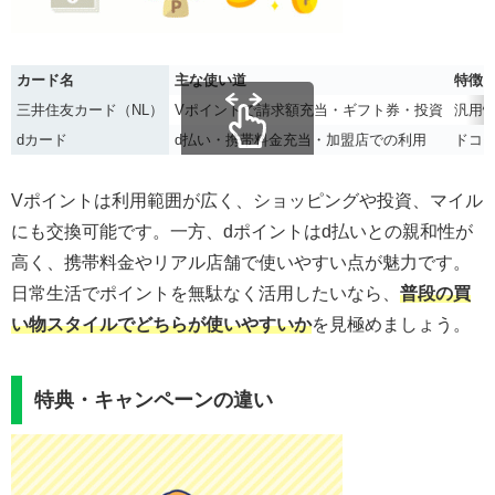
カード名
主な使い道
特徴
三井住友カード（NL）
Vポイントで請求額充当・ギフト券・投資
汎用
dカード
d払い・携帯料金充当・加盟店での利用
ドコ
スクロールできます
Vポイントは利用範囲が広く、ショッピングや投資、マイル
にも交換可能です。一方、dポイントはd払いとの親和性が
高く、携帯料金やリアル店舗で使いやすい点が魅力です。
日常生活でポイントを無駄なく活用したいなら、
普段の買
い物スタイルでどちらが使いやすいか
を見極めましょう。
特典・キャンペーンの違い