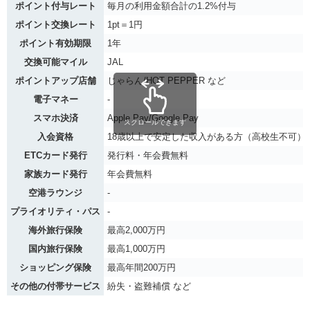
ポイント付与レート
毎月の利用金額合計の1.2%付与
ポイント交換レート
1pt＝1円
ポイント有効期限
1年
交換可能マイル
JAL
ポイントアップ店舗
じゃらん/HOT PEPPER など
電子マネー
-
スマホ決済
Apple Pay/Google Pay
スクロールできます
入会資格
18歳以上で安定した収入がある方（高校生不可）
ETCカード発行
発行料・年会費無料
家族カード発行
年会費無料
空港ラウンジ
-
プライオリティ・パス
-
海外旅行保険
最高2,000万円
国内旅行保険
最高1,000万円
ショッピング保険
最高年間200万円
その他の付帯サービス
紛失・盗難補償 など