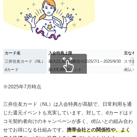
カード名
入会特典上限
主なキ
三井住友カード（NL）
最大21,600円相当※2025/7/1～2025/9/30
スマホ
dカード
最大8,000ポイント
d払い
スクロールできます
※2025年7月時点
三井住友カード（NL）は入会特典が高額で、日常利用を通
じた還元イベントも充実しています。対して、dカードはド
コモ契約者向けのキャンペーンが多く、d払いとの組み合わ
せでお得になる仕組みです。
携帯会社との関係性や、よく