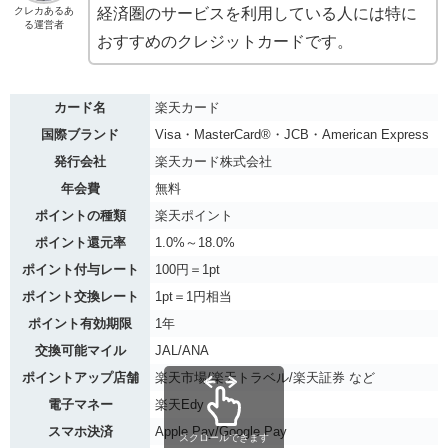
クレカあるあ
経済圏のサービスを利用している人には特に
る運営者
おすすめのクレジットカードです。
カード名
楽天カード
国際ブランド
Visa・MasterCard®︎・JCB・American Express
発行会社
楽天カード株式会社
年会費
無料
ポイントの種類
楽天ポイント
ポイント還元率
1.0%～18.0%
ポイント付与レート
100円＝1pt
ポイント交換レート
1pt＝1円相当
ポイント有効期限
1年
交換可能マイル
JAL/ANA
ポイントアップ店舗
楽天市場/楽天トラベル/楽天証券 など
電子マネー
楽天Edy
スマホ決済
Apple Pay/Google Pay
スクロールできます