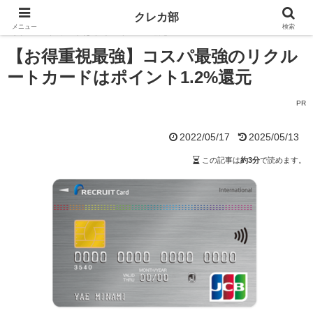
ホーム
一般・ノーマルカード
【お得重視最強】コスパ最強の
クレカ部
メニュー
検索
リクルートカードはポイント1.2%還元
【お得重視最強】コスパ最強のリクル
ートカードはポイント1.2%還元
PR
2022/05/17
2025/05/13
この記事は
約3分
で読めます。