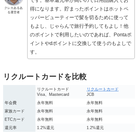
です。基本還元率が高いので日用品購入でお
クレカあるあ
得になります。貯まったポイントはホットペ
る運営者
ッパービューティーで髪を切るために使って
もよし、じゃらんで旅行予約してもよし！他
のポイントで利用したいのであれば、Pontaポ
イントやdポイントに交換して使うのもよしで
す。
リクルートカードを比較
リクルートカード
リクルートカード
Visa、Mastercard
JCB
年会費
永年無料
永年無料
家族カード
永年無料
永年無料
ETCカード
永年無料
永年無料
還元率
1.2%還元
1.2%還元