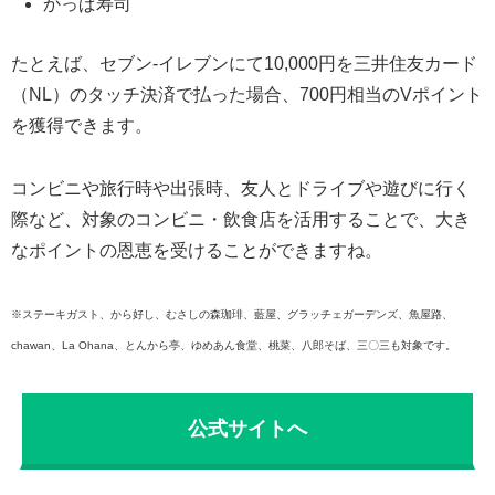
かっぱ寿司
たとえば、セブン-イレブンにて10,000円を三井住友カード
（NL）のタッチ決済で払った場合、700円相当のVポイント
を獲得できます。
コンビニや旅行時や出張時、友人とドライブや遊びに行く
際など、対象のコンビニ・飲食店を活用することで、大き
なポイントの恩恵を受けることができますね。
※ステーキガスト、から好し、むさしの森珈琲、藍屋、グラッチェガーデンズ、魚屋路、
chawan、La Ohana、とんから亭、ゆめあん食堂、桃菜、八郎そば、三〇三も対象です。
公式サイトへ