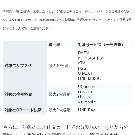
※特典付与には条件・上限があります。詳細は三井住友カードのホームページをご確認くださ
い。※Google Pay™ で、Mastercard®タッチ決済はご利用いただけません。ポイント還元は受
けられませんので、ご注意ください。
還元率
対象サービス（一部抜粋）
DAZN
dアニメストア
dTV
対象のサブスク
最大10％還元
Hulu
U-NEXT
LINE MUSIC
UQ mobile
docomo
対象の携帯料金
最大2％還元
ahamo
y.u mobile
対象のQRコード決済
最大3％還元
LINE Pay
さらに、対象の三井住友カードでの分割払い・あとから分