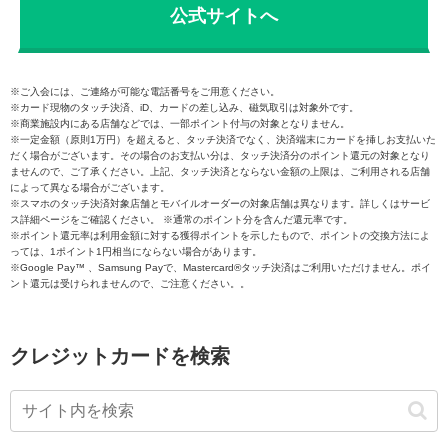
公式サイトへ
※ご入会には、ご連絡が可能な電話番号をご用意ください。
※カード現物のタッチ決済、iD、カードの差し込み、磁気取引は対象外です。
※商業施設内にある店舗などでは、一部ポイント付与の対象となりません。
※一定金額（原則1万円）を超えると、タッチ決済でなく、決済端末にカードを挿しお支払いた
だく場合がございます。その場合のお支払い分は、タッチ決済分のポイント還元の対象となり
ませんので、ご了承ください。上記、タッチ決済とならない金額の上限は、ご利用される店舗
によって異なる場合がございます。
※スマホのタッチ決済対象店舗とモバイルオーダーの対象店舗は異なります。詳しくはサービ
ス詳細ページをご確認ください。 ※通常のポイント分を含んだ還元率です。
※ポイント還元率は利用金額に対する獲得ポイントを示したもので、ポイントの交換方法によ
っては、1ポイント1円相当にならない場合があります。
※Google Pay™ 、Samsung Payで、Mastercard®タッチ決済はご利用いただけません。ポイ
ント還元は受けられませんので、ご注意ください。。
クレジットカードを検索